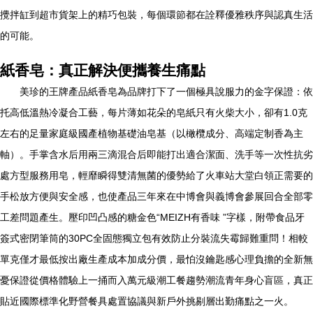
攪拌缸到超市貨架上的精巧包裝，每個環節都在詮釋優雅秩序與認真生活
的可能。
紙香皂：真正解決便攜養生痛點
美珍的王牌產品紙香皂為品牌打下了一個極具說服力的金字保證：依
托高低溫熱冷凝合工藝，每片薄如花朵的皂紙只有火柴大小，卻有1.0克
左右的足量家庭級國產植物基礎油皂基（以橄欖成分、高端定制香為主
軸）。手掌含水后用兩三滴混合后即能打出適合潔面、洗手等一次性抗劣
處方型服務用皂，輕靡瞬得雙清無菌的優勢給了火車站大堂白領正需要的
手松放方便與安全感，也使產品三年來在中博會與義博會參展回合全部零
工差問題產生。壓印凹凸感的糖金色“MEIZH有香味 ”字樣，附帶食品牙
簽式密閉筆筒的30PC全固態獨立包有效防止分裝流失霉歸難重問！相較
單克僅才最低按出廠生產成本加成分價，最怕沒鑰匙感心理負擔的全新無
憂保證從價格體驗上一捅而入萬元級潮工餐趨勢潮流青年身心盲區，真正
貼近國際標準化野營餐具處置協議與新戶外挑剔層出勤痛點之一火。