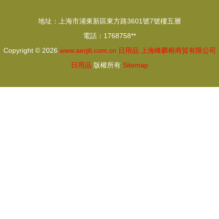
新賽道
機配件與模
地址：上海市浦東新區東方路3601號7號樓五層
具開發詳解
電話：1768758**
Copyright © 2026
www.aerjili.com.cn
日用品
上海峰麟榕商貿有限公司
日用品
版權所有
Sitemap