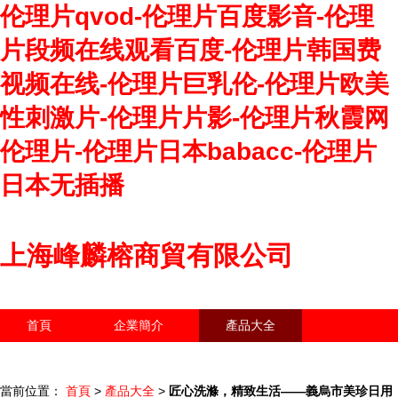
伦理片qvod-伦理片百度影音-伦理
片段频在线观看百度-伦理片韩国费
视频在线-伦理片巨乳伦-伦理片欧美
性刺激片-伦理片片影-伦理片秋霞网
伦理片-伦理片日本babacc-伦理片
日本无插播
上海峰麟榕商貿有限公司
首頁
企業簡介
產品大全
聯系我們
企業信息
訪客留言
當前位置：
首頁
>
產品大全
>
匠心洗滌，精致生活——義烏市美珍日用