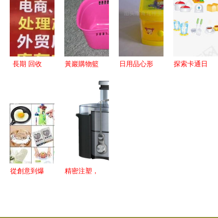
美珍日用品
啟財富增長
40的奇效使
廠
新藍海
用法
長期 回收
黃巖購物籃
日用品心形
探索卡通日
數碼產品,
模具領域的
微波煮蛋器
用品元素
工廠庫存尾
探索與實踐
與迷爾帶鏡
如何巧妙融
貨,日用百
新視覺模具
單層柜 讓
入淘寶設計
貨,日化用
公司的多元
日常生活充
與素材下載
品,文體用
化塑料模具
滿小確幸
指南
品,五金制
工藝解析
從創意到爆
精密注塑，
品 如何用
品質之源
專利許可撬
佛山市煒森
動日用百貨
日用品榨汁