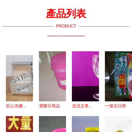
產品列表
PRODUCT
----------------
匠心洗滌，
寶樂日用品
生活之美，
一號店日用
精致生活
衛浴用品加
始于日常用
百貨省錢攻
——義烏市
盟連鎖，開
品的選擇
略 滿100減